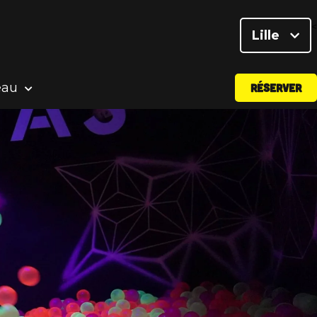
<
Lille
eau
RÉSERVER