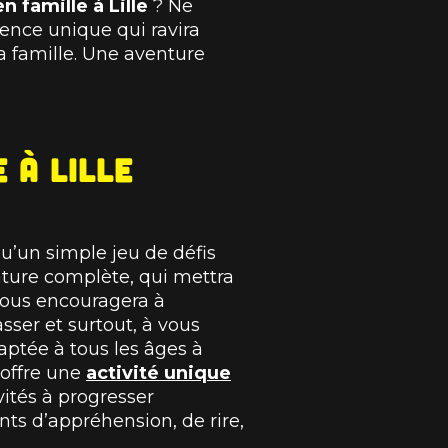
n famille à Lille
? Ne
ence unique qui ravira
la famille. Une aventure
 à Lille
qu’un simple jeu de défis
nture complète, qui mettra
 vous encouragera à
ser et surtout, à vous
ptée à tous les âges à
offre une
activité unique
vités à progresser
s d’appréhension, de rire,